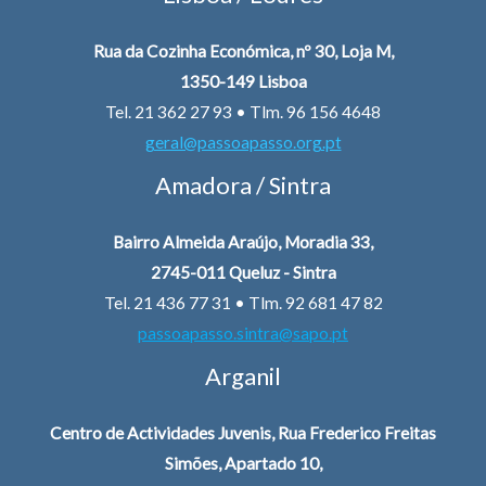
Rua da Cozinha Económica, nº 30, Loja M,
1350-149 Lisboa
Tel. 21 362 27 93 • Tlm. 96 156 4648
geral@passoapasso.org.pt
Amadora / Sintra
Bairro Almeida Araújo, Moradia 33,
2745-011 Queluz - Sintra
Tel. 21 436 77 31 • Tlm. 92 681 47 82
passoapasso.sintra@sapo.pt
Arganil
Centro de Actividades Juvenis, Rua Frederico Freitas
Simões, Apartado 10,